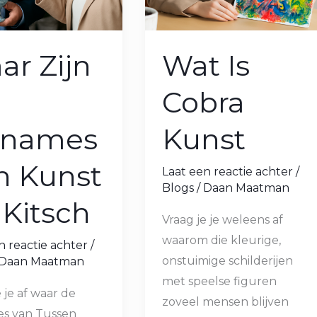
ar Zijn
Wat Is
Cobra
names
Kunst
n Kunst
Laat een reactie achter
/
Blogs
/
Daan Maatman
 Kitsch
Vraag je je weleens af
waarom die kleurige,
n reactie achter
/
onstuimige schilderijen
Daan Maatman
met speelse figuren
 je af waar de
zoveel mensen blijven
s van Tussen