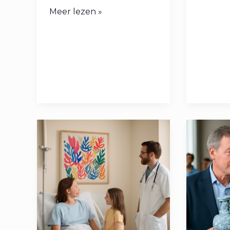
Meer lezen »
Waarom
Waar
Kunst
Zijn
In
De
Het
Opnam
Ziekenhuis
Van
Kunst
En