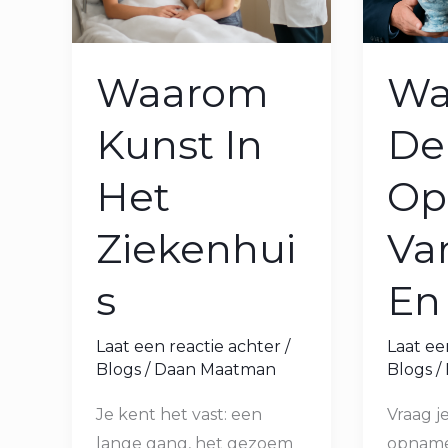
Kitsch
Waarom
Wa
Kunst In
De
Het
Op
Ziekenhui
Va
s
En
Laat een reactie achter
/
Laat ee
Blogs
/
Daan Maatman
Blogs
/
Je kent het vast: een
Vraag je
lange gang, het gezoem
opname