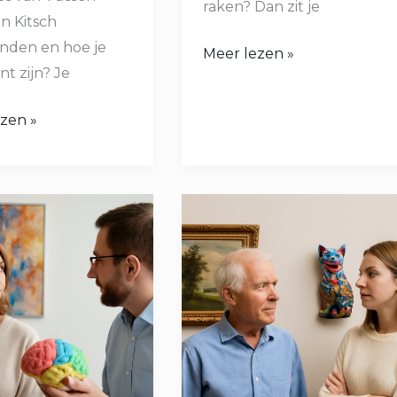
raken? Dan zit je
n Kitsch
inden en hoe je
Meer lezen »
nt zijn? Je
zen »
Hoe
Lang
Bestaat
Tussen
Kunst
en
En
Kitsch