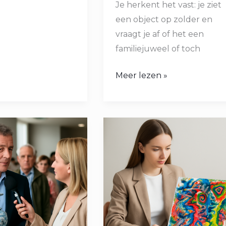
Je herkent het vast: je ziet
een object op zolder en
vraagt je af of het een
familiejuweel of toch
Meer lezen »
Wat
Is
Cobra
es
Kunst