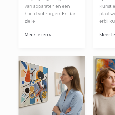
van apparaten en een
Kunst e
hoofd vol zorgen. En dan
plaatsv
zie je
erbij ku
Meer lezen »
Meer le
Wat
Wat
Is
Doet
Avant
Kunst
Garde
Met
Kunst
Je
Hersen