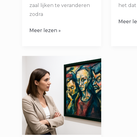
zaal lijken te veranderen
het dat
zodra
Meer le
Meer lezen »
Wat
Is
Entartete
Kunst