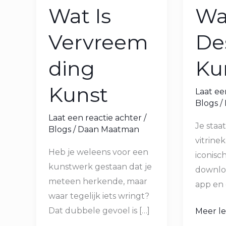
Wat Is
Wa
Vervreem
De
ding
Ku
Kunst
Laat ee
Blogs
/
Laat een reactie achter
/
Je staa
Blogs
/
Daan Maatman
vitrine
Heb je weleens voor een
iconisch
kunstwerk gestaan dat je
downlo
meteen herkende, maar
app en 
waar tegelijk iets wringt?
Dat dubbele gevoel is […]
Meer le