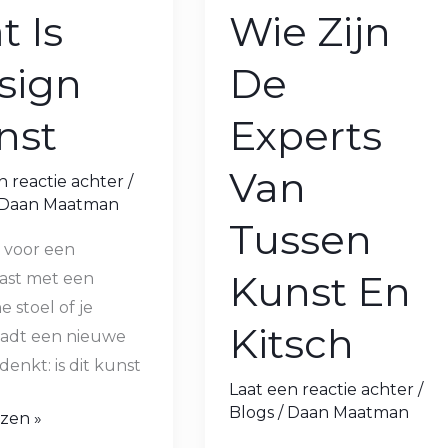
t Is
Wie Zijn
sign
De
nst
Experts
Van
n reactie achter
/
Daan Maatman
Tussen
t voor een
Kunst En
kast met een
e stoel of je
Kitsch
adt een nieuwe
denkt: is dit kunst
Laat een reactie achter
/
Blogs
/
Daan Maatman
zen »