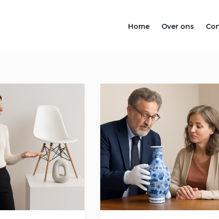
Home
Over ons
Con
Wie
Zijn
De
Experts
Van
Tussen
Kunst
En
Kitsch