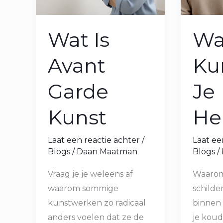
Wat Is
Wa
Avant
Ku
Garde
Je
Kunst
He
Laat een reactie achter
/
Laat ee
Blogs
/
Daan Maatman
Blogs
/
Vraag je je weleens af
Waarom
waarom sommige
schilder
kunstwerken zo radicaal
binnen 
anders voelen dat ze de
je koud