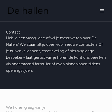
Ga
De hallen
naar
de
inhoud
Contact
Heb je een vraag, idee of wil je meer weten over De
Hallen? We staan altijd open voor nieuwe contacten. Of
je nu winkelier bent, creatieveling of nieuwsgierige
bezoeker – laat gerust van je horen. Je kunt ons bereiken
via onderstaand formulier of even binnenlopen tijdens
openingstijden.
We horen graag van je